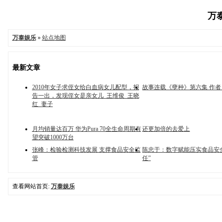
万泰
万泰娱乐
»
站点地图
最新文章
2010年女子求侄女给白血病女儿配型，报
故事连载《孽种》第六集 作者
告一出，发现侄女是亲女儿_王维俊_王晓
红_妻子
月均销量达百万 华为Pura 70全生命周期有
还更加倍的去爱上
望突破1000万台
张峰：检验检测科技发展 支撑食品安全监
陈忠于：数字赋能压实食品安
管
任”
查看网站首页:
万泰娱乐